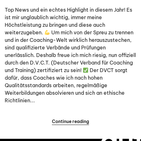
Eine
weitere
Top News und ein echtes Highlight in diesem Jahr! Es
Prüfung
ist mir unglaublich wichtig, immer meine
erfolgreich
Höchstleistung zu bringen und diese auch
gemeistert!
weiterzugeben.
Um mich von der Spreu zu trennen
und in der Coaching-Welt wirklich herauszustechen,
sind qualifizierte Verbände und Prüfungen
unerlässlich. Deshalb freue ich mich riesig, nun offiziell
durch den D.V.C.T. (Deutscher Verband für Coaching
Ni
und Training) zertifiziert zu sein!
Der DVCT sorgt
dafür, dass Coaches wie ich nach hohen
Qualitätsstandards arbeiten, regelmäßige
Weiterbildungen absolvieren und sich an ethische
Ko
Richtlinien...
Continue reading