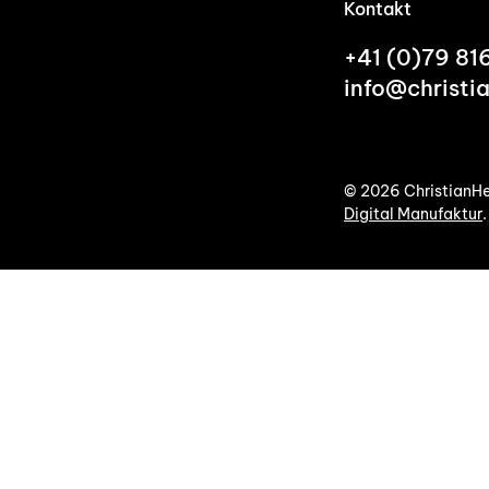
Kontakt
+41 (0)79 81
info@christi
©
2026
ChristianHei
Digital Manufaktur
.